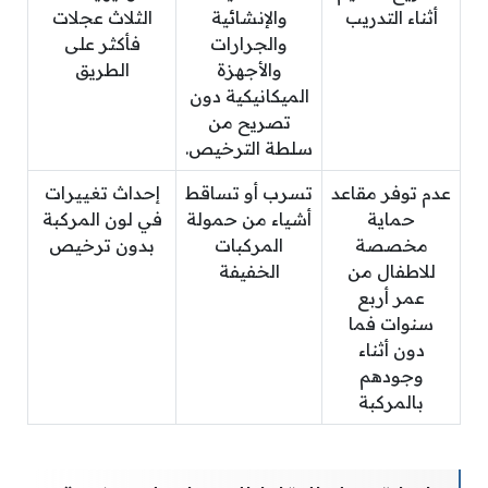
أثناء التدريب
والإنشائية
الثلاث عجلات
والجرارات
فأكثر على
والأجهزة
الطريق
الميكانيكية دون
تصريح من
سلطة الترخيص.
عدم توفر مقاعد
تسرب أو تساقط
إحداث تغييرات
حماية
أشياء من حمولة
في لون المركبة
مخصصة
المركبات
بدون ترخيص
للاطفال من
الخفيفة
عمر أربع
سنوات فما
دون أثناء
وجودهم
بالمركبة