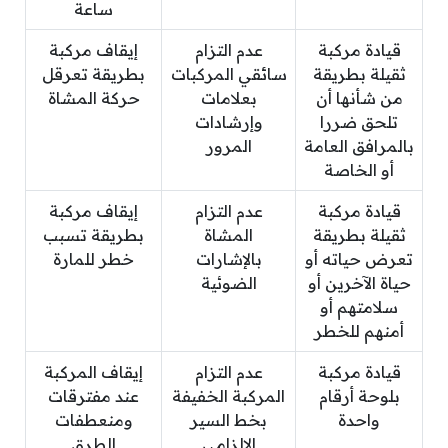
ساعة
قيادة مركبة
عدم التزام
إيقاف مركبة
ثقيلة بطريقة
سائقي المركبات
بطريقة تعرقل
من شأنها أن
بعلامات
حركة المشاة
تلحق ضررا
وإرشادات
بالمرافق العامة
المرور
أو الخاصة
قيادة مركبة
عدم التزام
إيقاف مركبة
ثقيلة بطريقة
المشاة
بطريقة تسبب
تعرض حياته أو
بالإشارات
خطر للمارة
حياة الآخرين أو
الضوئية
سلامتهم أو
أمنهم للخطر
قيادة مركبة
عدم التزام
إيقاف المركبة
بلوحة أرقام
المركبة الخفيفة
عند مفترقات
واحدة
بخط السير
ومنعطفات
الإلزامي
الطرق