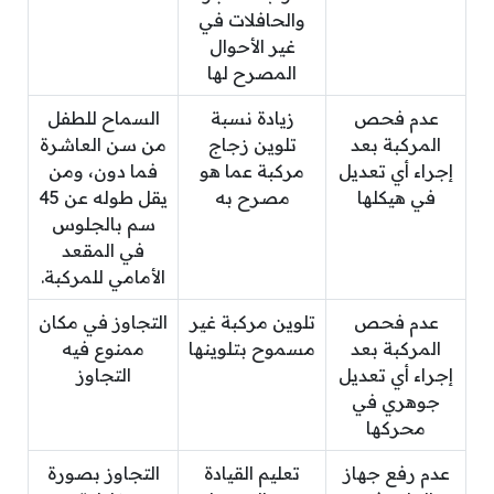
والحافلات في
غير الأحوال
المصرح لها
عدم فحص
زيادة نسبة
السماح للطفل
المركبة بعد
تلوين زجاج
من سن العاشرة
إجراء أي تعديل
مركبة عما هو
فما دون، ومن
في هيكلها
مصرح به
يقل طوله عن 45
سم بالجلوس
في المقعد
الأمامي للمركبة.
عدم فحص
تلوين مركبة غير
التجاوز في مكان
المركبة بعد
مسموح بتلوينها
ممنوع فيه
إجراء أي تعديل
التجاوز
جوهري في
محركها
عدم رفع جهاز
تعليم القيادة
التجاوز بصورة