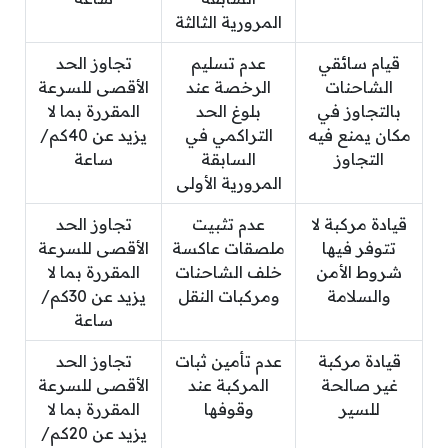
المرورية الثالثة
قيام سائقي
عدم تسليم
تجاوز الحد
الشاحنات
الرخصة عند
الأقصى للسرعة
بالتجاوز في
بلوغ الحد
المقررة بما لا
مكان يمنع فيه
التراكمي في
يزيد عن 40كم/
التجاوز
السابقة
ساعة
المرورية الأولى
قيادة مركبة لا
عدم تثبيت
تجاوز الحد
تتوفر فيها
ملصقات عاكسة
الأقصى للسرعة
شروط الأمن
خلف الشاحنات
المقررة بما لا
والسلامة
ومركبات النقل
يزيد عن 30كم/
ساعة
قيادة مركبة
عدم تأمين ثبات
تجاوز الحد
غير صالحة
المركبة عند
الأقصى للسرعة
للسير
وقوفها
المقررة بما لا
يزيد عن 20كم/