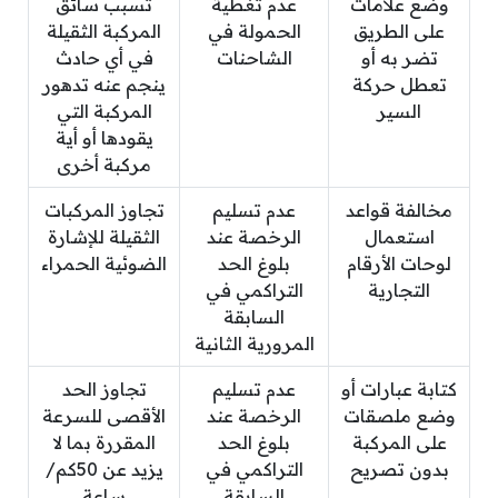
وضع علامات
عدم تغطية
تسبب سائق
على الطريق
الحمولة في
المركبة الثقيلة
تضر به أو
الشاحنات
في أي حادث
تعطل حركة
ينجم عنه تدهور
السير
المركبة التي
يقودها أو أية
مركبة أخرى
مخالفة قواعد
عدم تسليم
تجاوز المركبات
استعمال
الرخصة عند
الثقيلة للإشارة
لوحات الأرقام
بلوغ الحد
الضوئية الحمراء
التجارية
التراكمي في
السابقة
المرورية الثانية
كتابة عبارات أو
عدم تسليم
تجاوز الحد
وضع ملصقات
الرخصة عند
الأقصى للسرعة
على المركبة
بلوغ الحد
المقررة بما لا
بدون تصريح
التراكمي في
يزيد عن 50كم/
السابقة
ساعة