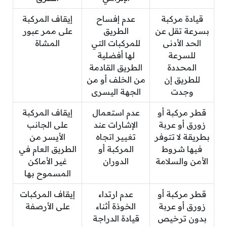
قيادة مركبة
عدم إفساح
إيقاف المركبة
بسرعة تقل عن
الطريق
على ممر عبور
الحد الأدنى
للمركبات التي
المشاة
للسرعة
لها أفضلية
المحددة
الطريق القادمة
للطريق إن
من الخلف أو من
وجدت
الجهة اليسرى
قطر مركبة أو
عدم استعمال
إيقاف المركبة
زورق أو عربة
الإشارات عند
على الجانب
بطريقة لا تتوفر
تغيير اتجاه
الأيسر من
فيها شروط
المركبة أو
الطريق العام في
الأمن والسلامة
الدوران
غير الأماكن
المسموح بها
قطر مركبة أو
عدم ارتداء
إيقاف المركبات
زورق أو عربة
الخوذة أثناء
على الأرصفة
بدون ترخيص
قيادة الدراجة