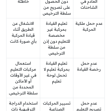
العادم في
دون الحصول
خاطئة
الشاحنات
على تصريح من
سلطة الترخيص
عدم حمل ملكية
تعليم القيادة
الانشغال عن
المركبة
بمركبة غير
الطريق أثناء
مخصصة
قيادة المركبة
للتعليم دون إذن
بأي صورة كانت
من سلطة
الترخيص
عدم حمل
تعليم القيادة
استعمال
رخصة القيادة
بمركبة تعليم لا
مركبات التعليم
تحمل لوحة
في غير الأوقات
تعليم
أو الأماكن
المحددة من
سلطة الترخيص.
عدم حمل
تسيير المركبات
استخدام الدراجة
تصريح التعليم
الصناعية
الترفيهية ذات