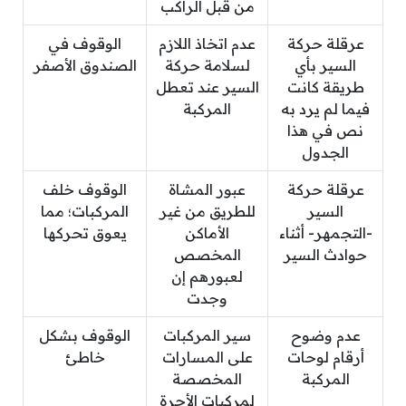
من قبل الراكب
عرقلة حركة
عدم اتخاذ اللازم
الوقوف في
السير بأي
لسلامة حركة
الصندوق الأصفر
طريقة كانت
السير عند تعطل
فيما لم يرد به
المركبة
نص في هذا
الجدول
عرقلة حركة
عبور المشاة
الوقوف خلف
السير
للطريق من غير
المركبات؛ مما
-التجمهر- أثناء
الأماكن
يعوق تحركها
حوادث السير
المخصص
لعبورهم إن
وجدت
عدم وضوح
سير المركبات
الوقوف بشكل
أرقام لوحات
على المسارات
خاطئ
المركبة
المخصصة
لمركبات الأجرة