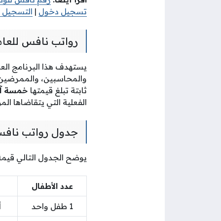
تسجيل دخول
|
التسجيل 
رواتب نافس للع
يستهدف هذا البرنامج ال
والمحاسبين، والممرضين، 
ثابتة تبلغ قيمتها
خمسة آلاف 5,000 درهم إم
الفعلية التي يتقاضاها ا
جدول رواتب نافس
يوضح الجدول التالي قيم
عدد الأطفال
1 طفل واحد
أ