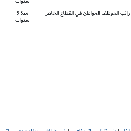
سنوات
راتب الموظف المواطن في القطاع الخاص
مدة 5
سنوات
ظائف
|
متى تنزل رواتب نافس
|
شروط نافس برنامج دعم رواتب ا