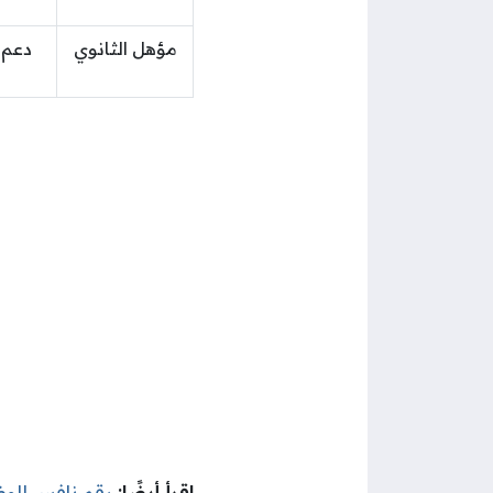
مؤهل الثانوي
دعم 
اقرأ أيضًا:
رقم نافس للو