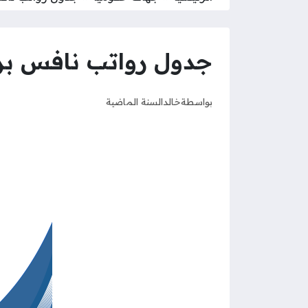
جدول رواتب نافس برنام
بواسطة
خالد
السنة الماضية