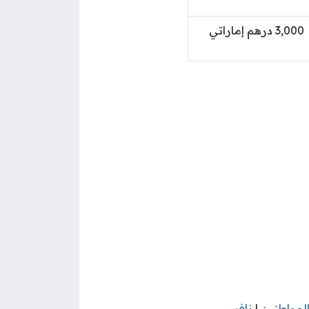
3,000 درهم إماراتي
لمواطنين
|
نافس