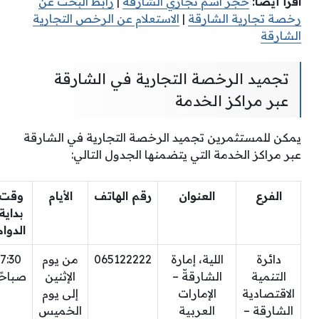
اقرأ أيضًا:
حجز اسم تجاري الشارقة
|
رابط البحث عن
رخصة تجارية الشارقة
|
الاستعلام عن الرخص التجارية
الشارقة
تجميد الرخصة التجارية في الشارقة
عبر مراكز الخدمة
يمكن للمستثمرين تجميد الرخصة التجارية في الشارقة
عبر مراكز الخدمة التي يتضمنها الجدول التالي:
الفرع
العنوان
رقم الهاتف
الأيام
وقت
بداية
الدوام
دائرة
اللية، إمارة
065122222
من يوم
7:30
التنمية
الشارقةّ –
الإثنين
صباحًا
الاقتصادية
الإمارات
إلى يوم
الشارقة –
العربية
الخميس