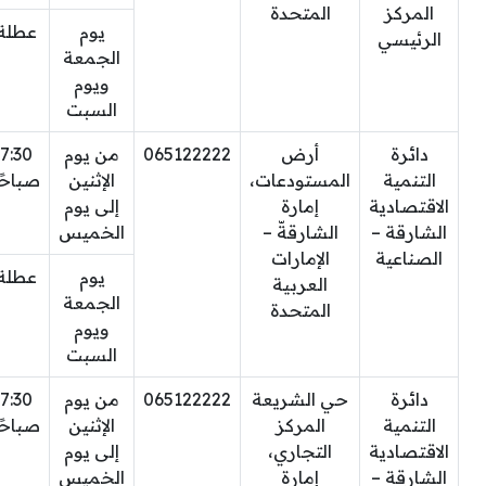
المركز
المتحدة
يوم
عطلة
الرئيسي
الجمعة
ويوم
السبت
دائرة
أرض
065122222
من يوم
7:30
التنمية
المستودعات،
الإثنين
صباحًا
الاقتصادية
إمارة
إلى يوم
الشارقة –
الشارقةّ –
الخميس
الصناعية
الإمارات
يوم
عطلة
العربية
الجمعة
المتحدة
ويوم
السبت
دائرة
حي الشريعة
065122222
من يوم
7:30
التنمية
المركز
الإثنين
صباحًا
الاقتصادية
التجاري،
إلى يوم
الشارقة –
إمارة
الخميس