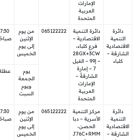
الإمارات
العربية
المتحدة
دائرة
دائرة التنمية
065122222
من يوم
7:30
التنمية
الاقتصادية –
الإثنين
صباحًا
الاقتصادية
فرع كلباء،
إلى يوم
الشارقة –
28GX+3CW
الخميس
كلباء
– إ99 – الغيل
7 – إمارة
يوم
عطلة
الشارقةّ –
الجمعة
الإمارات
ويوم
العربية
السبت
المتحدة
دائرة
مركز التنمية
065122222
من يوم
7:30
التنمية
الأسرية – دبا
الإثنين
صباحًا
الاقتصادية
الحصن،
إلى يوم
الشارقة –
J76C+RMM
الخميس