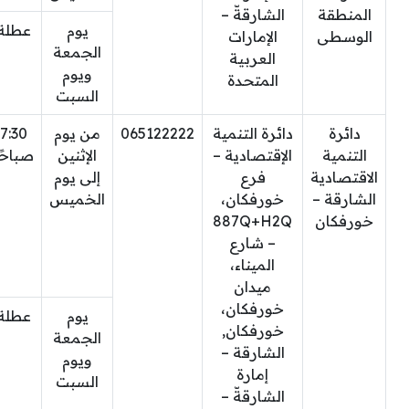
المنطقة
الشارقةّ –
يوم
عطلة
الوسطى
الإمارات
الجمعة
العربية
ويوم
المتحدة
السبت
دائرة
دائرة التنمية
065122222
من يوم
7:30
التنمية
الإقتصادية –
الإثنين
صباحًا
الاقتصادية
فرع
إلى يوم
الشارقة –
خورفكان،
الخميس
خورفكان
887Q+H2Q
– شارع
الميناء،
ميدان
خورفكان،
يوم
عطلة
خورفكان,
الجمعة
الشارقة –
ويوم
إمارة
السبت
الشارقةّ –