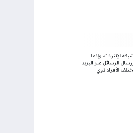
بكة الإنترنت، وإنما
بين بالاستفادة من خدماتها الاتصال على رقم الهاتف الموحد 065455555 أو إرسال الرسائل عبر البريد
ختلف الأفراد ذوي