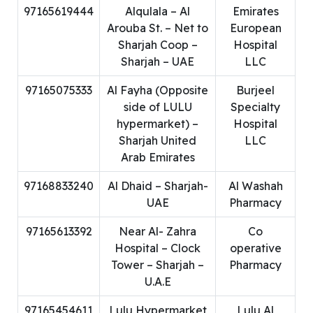
97165619444
Alqulala – Al
Emirates
Arouba St. – Net to
European
Sharjah Coop –
Hospital
Sharjah – UAE
LLC
97165075333
Al Fayha (Opposite
Burjeel
side of LULU
Specialty
hypermarket) –
Hospital
Sharjah United
LLC
Arab Emirates
97168833240
Al Dhaid – Sharjah-
Al Washah
UAE
Pharmacy
97165613392
Near Al- Zahra
Co
Hospital – Clock
operative
Tower – Sharjah –
Pharmacy
U.A.E
97165454611
Lulu Hypermarket
Lulu Al