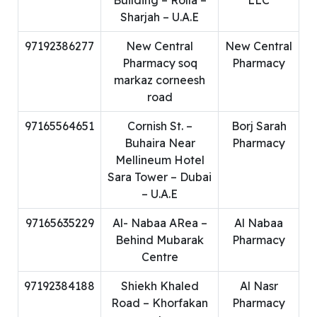
Building – Rolla –
LLC
Sharjah – U.A.E
97192386277
New Central
New Central
Pharmacy soq
Pharmacy
markaz corneesh
road
97165564651
Cornish St. –
Borj Sarah
Buhaira Near
Pharmacy
Mellineum Hotel
Sara Tower – Dubai
– U.A.E
97165635229
Al- Nabaa ARea –
Al Nabaa
Behind Mubarak
Pharmacy
Centre
97192384188
Shiekh Khaled
Al Nasr
Road – Khorfakan
Pharmacy