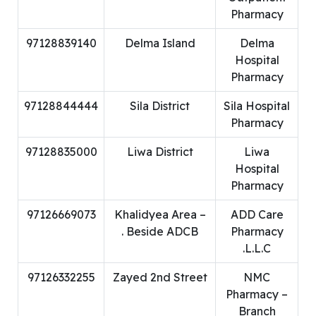
Pharmacy
97128839140
Delma Island
Delma
Hospital
Pharmacy
97128844444
Sila District
Sila Hospital
Pharmacy
97128835000
Liwa District
Liwa
Hospital
Pharmacy
97126669073
Khalidyea Area –
ADD Care
Beside ADCB .
Pharmacy
L.L.C.
97126332255
Zayed 2nd Street
NMC
Pharmacy –
Branch