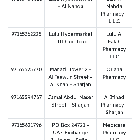
– Al Nahda
Nahda
Pharmacy –
L.L.C
97165362225
Lulu Hypermarket
Lulu Al
– Ittihad Road
Falah
Pharmacy
LLC
97165525770
Manazil Tower 2 –
Oriana
Al Taawun Street –
Pharmacy
Al Khan – Sharjah
97165594767
Jamal Abdul Naser
Al Itihad
Street – Sharjah
Pharmacy –
Sharjah
97165621796
P.O Box 24721 –
Medicare
UAE Exchange
Pharmacy