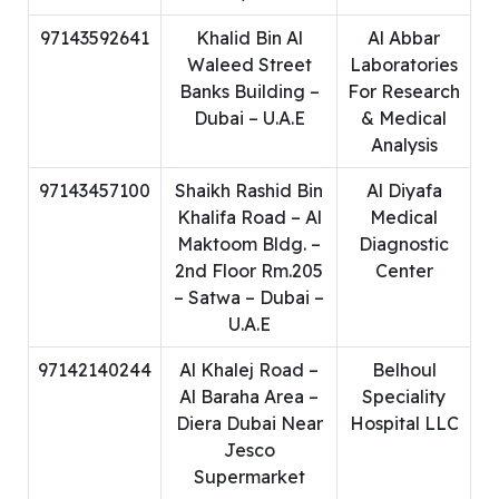
97143592641
Khalid Bin Al
Al Abbar
Waleed Street
Laboratories
Banks Building –
For Research
Dubai – U.A.E
& Medical
Analysis
97143457100
Shaikh Rashid Bin
Al Diyafa
Khalifa Road – Al
Medical
Maktoom Bldg. –
Diagnostic
2nd Floor Rm.205
Center
– Satwa – Dubai –
U.A.E
97142140244
Al Khalej Road –
Belhoul
Al Baraha Area –
Speciality
Diera Dubai Near
Hospital LLC
Jesco
Supermarket