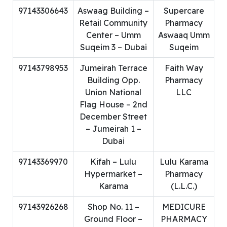
97143306643
Aswaag Building –
Supercare
Retail Community
Pharmacy
Center – Umm
Aswaaq Umm
Suqeim 3 – Dubai
Suqeim
97143798953
Jumeirah Terrace
Faith Way
Building Opp.
Pharmacy
Union National
LLC
Flag House – 2nd
December Street
– Jumeirah 1 –
Dubai
97143369970
Kifah – Lulu
Lulu Karama
Hypermarket –
Pharmacy
Karama
(L.L.C.)
97143926268
Shop No. 11 –
MEDICURE
Ground Floor –
PHARMACY