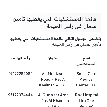
قائمة المستشفيات التي يغطيها تأمين
ضمان في رأس الخيمة
يتضمن الجدول التالي قائمة المستشفيات التي يغطيها
تأمين ضمان في رأس الخيمة:
اسم
العنوان
رقم الهاتف
المستشفى
97172282080
AL Muntaser
Smile Care
Road – Ras Al
Medical
Khaimah – U.A.E
Center LLC
97172074444
Al Qudaisat Area
Rak Hospital
– Ras Al Khaimah
Llc (One
– U.A.E
Person)