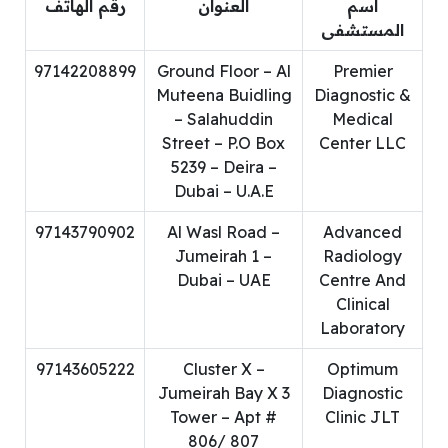
اسم
العنوان
رقم الهاتف
المستشفى
97142208899
Ground Floor – Al
Premier
Muteena Buidling
Diagnostic &
– Salahuddin
Medical
Street – P.O Box
Center LLC
5239 – Deira –
Dubai – U.A.E
97143790902
Al Wasl Road –
Advanced
Jumeirah 1 –
Radiology
Dubai – UAE
Centre And
Clinical
Laboratory
97143605222
Cluster X –
Optimum
Jumeirah Bay X 3
Diagnostic
Tower – Apt #
Clinic JLT
806/ 807