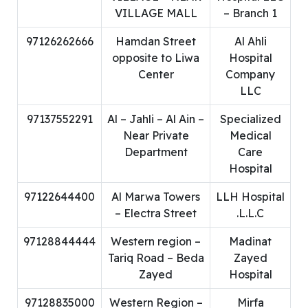
VILLAGE MALL
– Branch 1
97126262666
Hamdan Street
Al Ahli
opposite to Liwa
Hospital
Center
Company
LLC
97137552291
Al – Jahli – Al Ain –
Specialized
Near Private
Medical
Department
Care
Hospital
97122644400
Al Marwa Towers
LLH Hospital
– Electra Street
L.L.C.
97128844444
Western region –
Madinat
Tariq Road – Beda
Zayed
Zayed
Hospital
97128835000
Western Region –
Mirfa