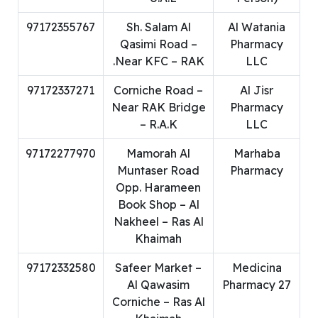
97172355767
Sh. Salam Al
Al Watania
Qasimi Road –
Pharmacy
Near KFC – RAK.
LLC
97172337271
Corniche Road –
Al Jisr
Near RAK Bridge
Pharmacy
– R.A.K
LLC
97172277970
Mamorah Al
Marhaba
Muntaser Road
Pharmacy
Opp. Harameen
Book Shop – Al
Nakheel – Ras Al
Khaimah
97172332580
Safeer Market –
Medicina
Al Qawasim
Pharmacy 27
Corniche – Ras Al