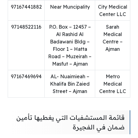
97167441882
Near Muncipality
City Medical
Center LLC
97148522116
P.O. Box – 12457 –
Sarah
Al Rashid Al
Medical
Badawani Bldg –
Centre –
Floor 1 – Hatta
Ajman
Road – Muzeirah –
Masfut – Ajman
97167469694
AL- Nuaimieah –
Metro
Khalifa Bin Zaied
Medical
Street – Ajman
Centre LLC
قائمة المستشفيات التي يغطيها تأمين
ضمان في الفجيرة