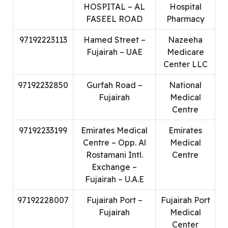
HOSPITAL – AL
Hospital
FASEEL ROAD
Pharmacy
97192223113
Hamed Street –
Nazeeha
Fujairah – UAE
Medicare
Center LLC
97192232850
Gurfah Road –
National
Fujairah
Medical
Centre
97192233199
Emirates Medical
Emirates
Centre – Opp. Al
Medical
Rostamani Intl.
Centre
Exchange –
Fujairah – U.A.E
97192228007
Fujairah Port –
Fujairah Port
Fujairah
Medical
Center