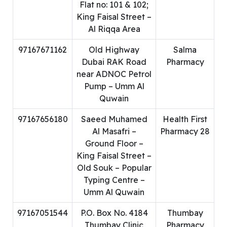
Flat no: 101 & 102;
King Faisal Street –
Al Riqqa Area
97167671162
Old Highway
Salma
Dubai RAK Road
Pharmacy
near ADNOC Petrol
Pump – Umm Al
Quwain
97167656180
Saeed Muhamed
Health First
Al Masafri –
Pharmacy 28
Ground Floor –
King Faisal Street –
Old Souk – Popular
Typing Centre –
Umm Al Quwain
97167051544
P.O. Box No. 4184
Thumbay
Thumbay Clinic
Pharmacy