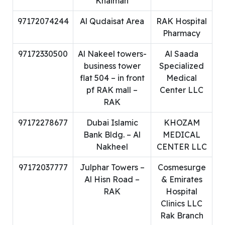
Khaimah
97172074244
Al Qudaisat Area
RAK Hospital
Pharmacy
97172330500
Al Nakeel towers-
Al Saada
business tower
Specialized
flat 504 – in front
Medical
pf RAK mall –
Center LLC
RAK
97172278677
Dubai Islamic
KHOZAM
Bank Bldg. – Al
MEDICAL
Nakheel
CENTER LLC
97172037777
Julphar Towers –
Cosmesurge
Al Hisn Road –
& Emirates
RAK
Hospital
Clinics LLC
Rak Branch