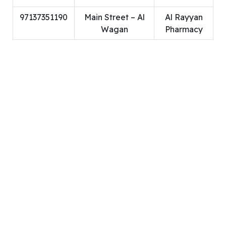
97137351190
Main Street – Al
Al Rayyan
Wagan
Pharmacy