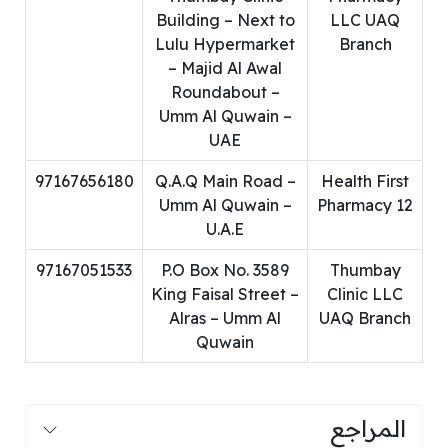
Building – Next to
LLC UAQ
Lulu Hypermarket
Branch
– Majid Al Awal
Roundabout –
Umm Al Quwain –
UAE
97167656180
Q.A.Q Main Road –
Health First
Umm Al Quwain –
Pharmacy 12
U.A.E
97167051533
P.O Box No. 3589
Thumbay
King Faisal Street –
Clinic LLC
Alras – Umm Al
UAQ Branch
Quwain
المراجع