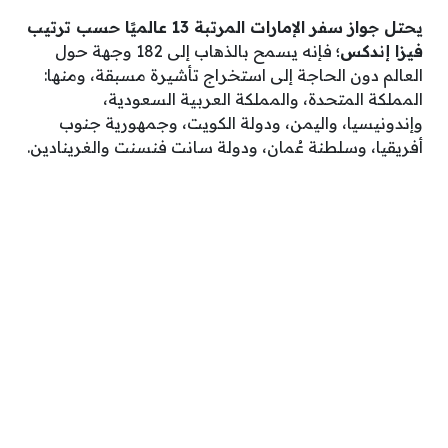
يحتل جواز سفر الإمارات المرتبة 13 عالميًا حسب ترتيب
فيزا إندكس؛
فإنه يسمح بالذهاب إلى 182 وجهة حول
العالم دون الحاجة إلى استخراج تأشيرة مسبقة، ومنها:
المملكة المتحدة، والمملكة العربية السعودية،
وإندونيسيا، واليمن، ودولة الكويت، وجمهورية جنوب
أفريقيا، وسلطنة عُمان، ودولة سانت فنسنت والغرينادين.