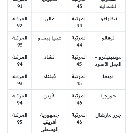
الشمالية
43
91
نيكاراغوا
المرتبة
مالي
المرتبة
92
44
توفالو
المرتبة
غينيا بيساو
المرتبة
93
44
مونتينيغرو –
المرتبة
تشاد
المرتبة
الجبل الأسود
45
94
تونغا
المرتبة
فيتنام
المرتبة
93
45
جورجيا
المرتبة
الأردن
المرتبة
94
46
جزر مارشال
المرتبة
جمهورية
المرتبة
46
أفريقيا
95
الوسطى