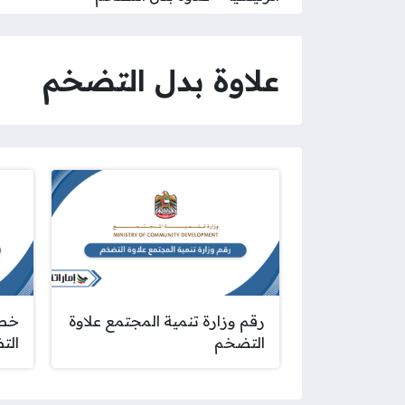
علاوة بدل التضخم
رقم وزارة تنمية المجتمع علاوة
خطو
التضخم
التض