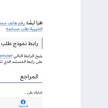
اقرأ أيضًا:
رقم هاتف جمعية
الخيرية طلب مساعدة
رابط
نموذج طلب م
يتيح الرابط التالي
orm.net
على رابط المستند الذي 
المراجع
شارك على ...
فيسبوك