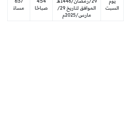
يوم
29/رمضان/1446هـ
4:54
6:37
السبت
الموافق لتاريخ 29/
صباحًا
مساءً
مارس/2025م