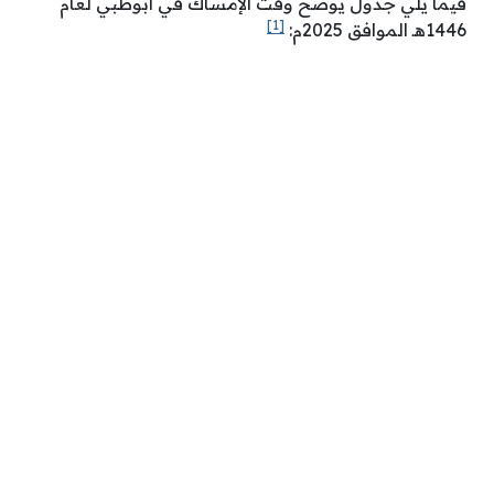
فيما يلي جدول يوضح وقت الإمساك في أبوظبي لعام
[1]
1446هـ الموافق 2025م: