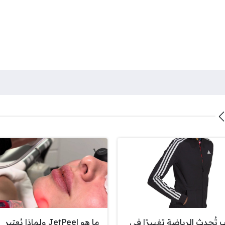
 تُحدث الرياضة تغييرًا في
ما هو JetPeel ولماذا يُعتبر