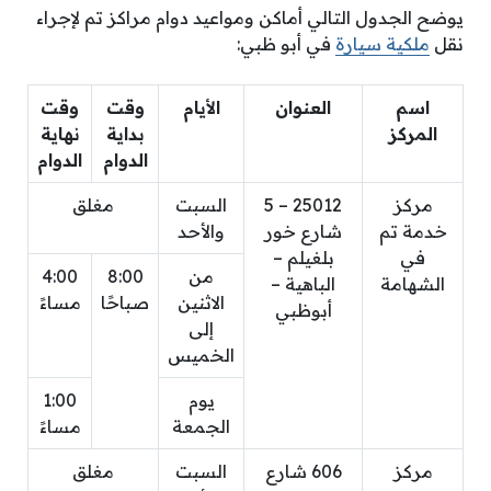
يوضح الجدول التالي أماكن ومواعيد دوام مراكز تم لإجراء
نقل
ملكية سيارة
في أبو ظبي:
اسم
العنوان
الأيام
وقت
وقت
المركز
بداية
نهاية
الدوام
الدوام
مركز
25012 – 5
السبت
مغلق
خدمة تم
شارع خور
والأحد
في
بلغيلم –
من
8:00
4:00
الشهامة
الباهية –
الاثنين
صباحًا
مساءً
أبوظبي
إلى
الخميس
يوم
1:00
الجمعة
مساءً
مركز
606 شارع
السبت
مغلق