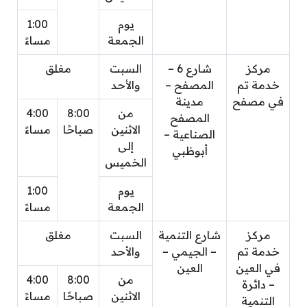
يوم
1:00
الجمعة
مساءً
مركز
شارع 6 –
السبت
مغلق
خدمة تم
المصفح –
والأحد
في مصفح
مدينة
من
8:00
4:00
المصفح
الاثنين
صباحًا
مساءً
الصناعية –
إلى
أبوظبي
الخميس
يوم
1:00
الجمعة
مساءً
مركز
شارع التنمية
السبت
مغلق
خدمة تم
– الجيمي –
والأحد
في العين
العين
من
8:00
4:00
– دائرة
الاثنين
صباحًا
مساءً
التنمية