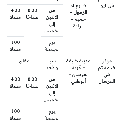
في ليوا
شارع أم
من
8:00
4:00
الزمول –
الاثنين
صباحًا
مساءً
حميم –
إلى
عرادة
الخميس
يوم
1:00
الجمعة
مساءً
مركز
مدينة خليفة
السبت
مغلق
خدمة تم
– قرية
والأحد
في
الفرسان –
من
8:00
4:00
الفرسان
أبوظبي
الاثنين
صباحًا
مساءً
إلى
الخميس
يوم
1:00
الجمعة
مساءً