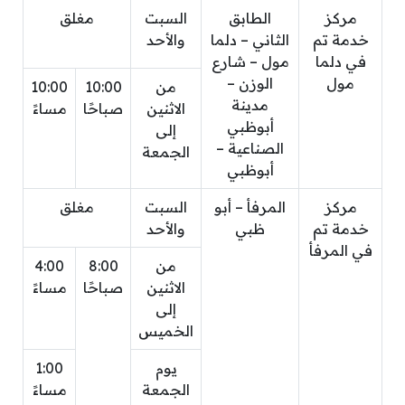
مركز
الطابق
السبت
مغلق
خدمة تم
الثاني – دلما
والأحد
في دلما
مول – شارع
مول
الوزن –
من
10:00
10:00
مدينة
الاثنين
صباحًا
مساءً
أبوظبي
إلى
الصناعية –
الجمعة
أبوظبي
مركز
المرفأ – أبو
السبت
مغلق
خدمة تم
ظبي
والأحد
في المرفأ
من
8:00
4:00
الاثنين
صباحًا
مساءً
إلى
الخميس
يوم
1:00
الجمعة
مساءً