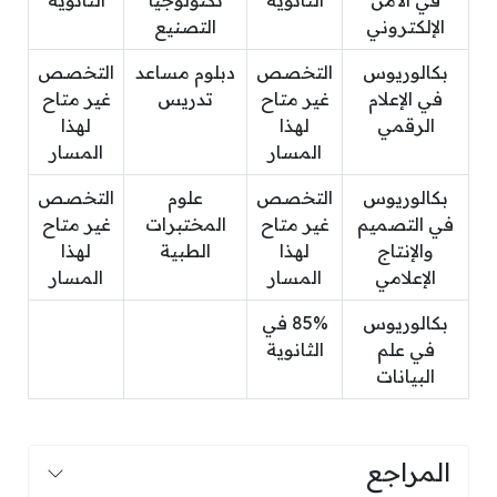
في الأمن
الثانوية
تكنولوجيا
الثانوية
الإلكتروني
التصنيع
بكالوريوس
التخصص
دبلوم مساعد
التخصص
في الإعلام
غير متاح
تدريس
غير متاح
الرقمي
لهذا
لهذا
المسار
المسار
بكالوريوس
التخصص
علوم
التخصص
في التصميم
غير متاح
المختبرات
غير متاح
والإنتاج
لهذا
الطبية
لهذا
الإعلامي
المسار
المسار
بكالوريوس
85% في
في علم
الثانوية
البيانات
المراجع