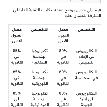
فيما يلي جدول يوضح معدلات كليات التقنية العليا في
الشارقة للمسار العام:
التخصص
معدل
التخصص
معدل
القبول
القبول
الأدنى
الأدنى
البكالوريوس
80%
تكنولوجيا
85%
في الإعلام
في
الهندسة
في
التطبيقي
الثانوية
الصناعية
الثانوية
البكالوريوس
80%
تكنولوجيا
85%
في المحاسبة
في
الهندسة
في
الثانوية
الكهربائية
الثانوية
البكالوريوس
80%
تكنولوجيا
85%
في إدارة
في
الهندسة
في
الجودة
الثانوية
الميكانيكية
الثانوية